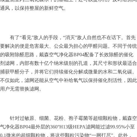
通风，以保持整屋的新鲜空气。
有了“看见”敌人的手段，“消灭”敌人自然也不在话下。首先
要解决的便是危害最大、公众最为担心的甲醛问题。不同于传统
的吸附除醛思路，戴森空气净化器BP04配备了长效除醛的催化
剂滤网，内部有数十亿个纳米级别的孔道，其尺寸和形状最适合
捕获甲醛分子，并将它们持续催化分解成微量的水和二氧化碳。
不仅如此，滤网还能从空气中补给氧气以保持催化剂活性，因此
用户无需替换滤网。
针对过敏原、细菌、花粉、孢子霉菌等超细颗粒物，戴森空
气净化器BP04最外层的360°H13级HEPA滤网能过滤99.95%小至
0.1微米的超细颗粒物，将这些颗粒污染物“一网打尽”。此外，