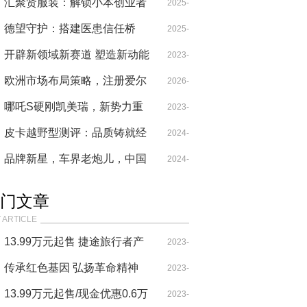
的售后服务之较
汇聚贤服装：解锁小本创业者
10-24
2025-
的尾货财富密码
德望守护：搭建医患信任桥
05-20
2025-
梁，探索“约定式诊疗”新路径
开辟新领域新赛道 塑造新动能
07-29
2023-
新优势 | 科创赋能 助力西安建
欧洲市场布局策略，注册爱尔
10-25
2026-
设国家创新名城
兰公司的详细流程，爱尔兰公
哪吒S硬刚凯美瑞，新势力重
04-10
2023-
司的优势
新定义汽车
皮卡越野型测评：品质铸就经
10-27
2024-
典好车，中国重汽皮卡匠心之
品牌新星，车界老炮儿，中国
07-01
2024-
作
重汽搏胜皮卡越野型实测表现
08-15
门文章
如何？
 ARTICLE
13.99万元起售 捷途旅行者产
2023-
品力表现很突出！
传承红色基因 弘扬革命精神
09-29
2023-
——韩银山一行寻访牛子龙将
13.99万元起售/现金优惠0.6万
07-29
2023-