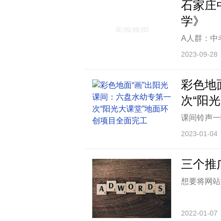
石家庄
引领未来”
学》
A人群：中考
分阶段二：
2023-09-28
籍 非借读
提升60-1
彩色地
高中升学电话
次“阳
阶段一
[详情
课间铃声一
操场，孩子
2023-01-04
腾。这一变
面环境创设
三个推
生”的校园
想要将网站
斓的几何图
部分人认为
有那么复杂
2022-01-07
好。做好网