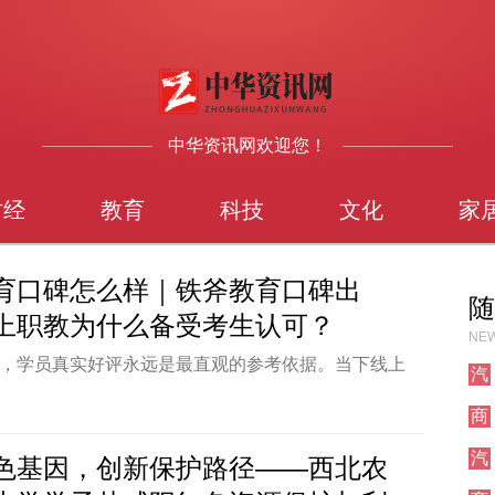
中华资讯网欢迎您！
财经
教育
科技
文化
家
育口碑怎么样｜铁斧教育口碑出
随
上职教为什么备受考生认可？
NEW
，学员真实好评永远是最直观的参考依据。当下线上
汽
龙混杂，很多机构重营销、轻教学，售前售后反差极
车
商
职教6年的上海铁斧教育，全网沉淀海量铁斧教育真
业
，覆盖银行招考、央国企就业、建工考证、财会教
汽
色基因，创新保护路径——西北农
升全赛道，上万上岸学员自发分享铁斧教育备考体
车