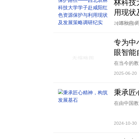
林科技
验，铁斧教
用现状
（谭秋燕 
2025-09-08
资源环境学
活动，走进
专为中
解、互动交
眼智能
况，感悟红
在当今的教
陕西省咸阳
许多家长。
2025-06-20
视、玩具等
延时间，导
秉承匠
安静的学习
在由中国教
长自身工作
展示会上,
装备的盛宴。
2024-10-30
号馆内,群
了立达信公