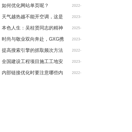
军革命足迹
元 你确定不来看看捷途旅行者
如何优化网站单页呢？
10-03
2022-
吗？
天气越热越不能开空调，这是
01-07
2023-
什么道理？
本色人生：吴桂贤同志的精神
07-27
2025-
遗产与现实启示
时尚与敬业双向奔赴，GXG携
05-02
2023-
手龚俊重塑青年通勤新时尚
提高搜索引擎的抓取频次方法
09-04
2022-
全国建设工程项目施工工地安
01-07
2023-
全生产标准化项目观摩会在蚌
内部链接优化时要注意哪些内
08-01
2022-
医一附院心脑血管中心项目举
容？
01-07
办