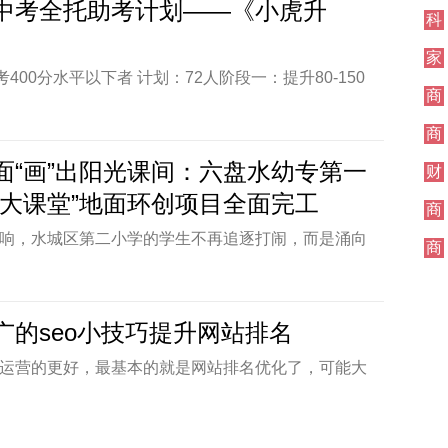
车
中考全托助考计划——《小虎升
的理念,推出的
[详情]
科
技
家
400分水平以下者 计划：72人阶段一：提升80-150
居
商
跨地预录QY计划目标：100%普高升学 （带高中学
业
）B人群：中考500分水平以下者 计划：45人阶段一：
商
业
20分阶段二：12校 预录QY计划目标：100%省级示范
面“画”出阳光课间：六盘水幼专第一
财
丨13180052180地址丨石家庄市新华区飞翼路1号
经
光大课堂”地面环创项目全面完工
]
商
业
响，水城区第二小学的学生不再追逐打闹，而是涌向
商
们排着队，笑着跳着，短短十五分钟充满了有序的欢
业
化，源于六盘水幼儿师范高等专科学校的一场基于地
的课间变革，走出了一条“让教育在环境中自然发
广的seo小技巧提升网站排名
新路径。走进该小学，原本灰暗的水泥地面被五彩斑
运营的更好，最基本的就是网站排名优化了，可能大
形覆盖。“我
[详情]
这并不是一件简单地事情，但是做网站优化其实并没
，只需要适当的运用一些技巧，就可以将网站优化
站优化，提升网站排名小技巧：1、网站初期关键词