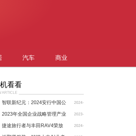
居
汽车
商业
机看看
 ARTICLE
智联新纪元：2024安行中国公
2024-
益巡展全新雅阁打造出行新生
2023年全国企业战略管理产业
07-22
2023-
态
科技奖正式启动
捷途旅行者与丰田RAV4荣放
09-03
2024-