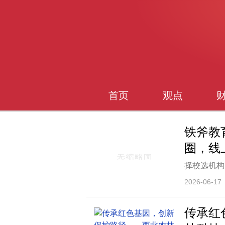
首页
观点
铁斧教
圈，线
择校选机构
职教机构鱼
2026-06-17
大，而深耕
实学员好评
传承红
资、学历提