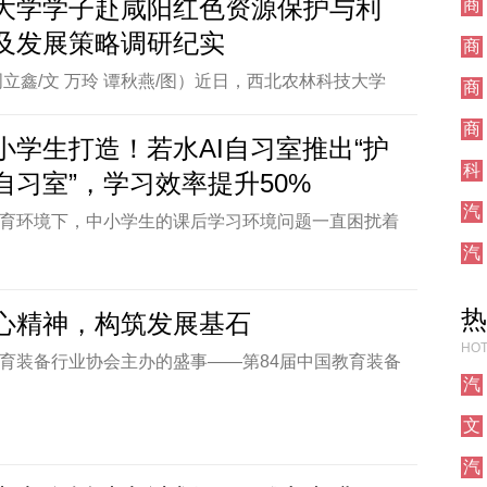
大学学子赴咸阳红色资源保护与利
商
育凭借扎实教研、
[详情]
业
及发展策略调研纪实
商
业
周立鑫/文 万玲 谭秋燕/图）近日，西北农林科技大学
商
院红色资源保护与利用现状调研队开展“三下乡”实践
业
商
咸阳秦都红色记忆博物馆，通过实地参观、聆听讲
小学生打造！若水AI自习室推出“护
业
流等形式，深入了解红色资源的保护现状与利用情
科
自习室”，学习效率提升50%
技
色文化的深厚底蕴与时代价值。红色记忆博物馆位于
汽
育环境下，中小学生的课后学习环境问题一直困扰着
市秦都区双照
[详情]
车
孩子在家写作业时，容易受到各种干扰，手机、电
汽
车
让人难以专注，甚至有的孩子在学习时容易走神、拖
致作业完成效率低下。即使家长努力为孩子创造一个
热
心精神，构筑发展基石
环境，但家里还是存在诸多干扰因素。再加上很多家
HOT
育装备行业协会主办的盛事——第84届中国教育装备
繁忙，没有足
[详情]
汽
云南省教育厅、昆明市人民政府携手呈现了一场教育
车
2024年10月25日至27日,昆明滇池国际会展中心7
文
贤毕至,制造商、教育工作者及行业专家云集,共同见证
化
汽
司产品的惊艳亮相。该公司以“数字赋能教育、创新