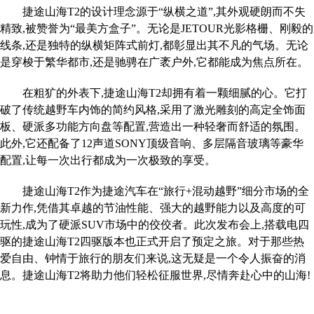
捷途山海T2的设计理念源于“纵横之道”,其外观硬朗而不失
精致,被赞誉为“最美方盒子”。无论是JETOUR光影格栅、刚毅的
线条,还是独特的纵横矩阵式前灯,都彰显出其不凡的气场。无论
是穿梭于繁华都市,还是驰骋在广袤户外,它都能成为焦点所在。
在粗犷的外表下,捷途山海T2却拥有着一颗细腻的心。它打
破了传统越野车内饰的简约风格,采用了激光雕刻的高定全饰面
板、硬派多功能方向盘等配置,营造出一种轻奢而舒适的氛围。
此外,它还配备了12声道SONY顶级音响、多层隔音玻璃等豪华
配置,让每一次出行都成为一次极致的享受。
捷途山海T2作为捷途汽车在“旅行+混动越野”细分市场的全
新力作,凭借其卓越的节油性能、强大的越野能力以及高度的可
玩性,成为了硬派SUV市场中的佼佼者。此次发布会上,搭载电四
驱的捷途山海T2四驱版本也正式开启了预定之旅。对于那些热
爱自由、钟情于旅行的朋友们来说,这无疑是一个令人振奋的消
息。捷途山海T2将助力他们轻松征服世界,尽情奔赴心中的山海!