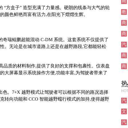
商
业
色的 “方盒子” 造型充满了力量感。硬朗的线条与大气的轮
教
身的颜色鲜艳而富有活力,在阳光下熠熠生辉。
育
商
业
商
业
进的奇瑞鲲鹏超能混动 C-DM 系统。这套系统不仅提供了
汽
济性。无论是在城市道路上还是在越野路段,它都能轻松
车
商
业
高品质的材料制作,提供了良好的支撑和包裹性。仪表盘
商
业
的大屏幕显示系统操作方便,功能丰富,为驾驶者带来了
热
HOT
现出色。7+X 越野模式让驾驶者可以根据不同的路况选择
克转向功能和 CCO 智能越野蠕行模式的加持,使得越野
汽
车
文
化
汽
车