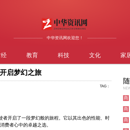
中华资讯网欢迎您！
财经
教育
科技
文化
家
，开启梦幻之旅
随
TAG：
NEW
商
业
商
业
为驾驶者开启了一段梦幻般的旅程。它以其出色的性能、时
商
多消费者心中的卓越之选。
业