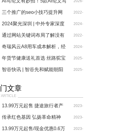
局
Alexander：以创新与合规引
AI写论文有妙招！5款AI论文写
01-18
2026-
领外汇交易新未来
作工具，开启论文写作新体验
三个推广的seo小技巧提升网
04-18
2022-
站排名
2024聚光深圳 | 中外专家深度
01-07
2024-
解析游戏赋能文化传承与科技
通过网站关键词布局了解没有
2022-
11-28
创新发展
首页排名的原因
奇瑞风云A8用车成本解析，经
01-07
2024-
济出行的实惠之选
年货节健康送礼首选 丝路驼宝
03-26
2025-
携手20位营养师共启健康新年
智谷快讯 | 智谷先和赋能朝阳
12-19
2025-
文旅：IP 的打造与新媒体营销
06-30
门文章
的破界探索
 ARTICLE
13.99万元起售 捷途旅行者产
2023-
品力表现很突出！
传承红色基因 弘扬革命精神
09-29
2023-
——韩银山一行寻访牛子龙将
13.99万元起售/现金优惠0.6万
07-29
2023-