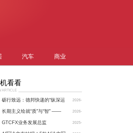
居
汽车
商业
机看看
 ARTICLE
砺行致远：德邦快递的“纵深运
2026-
营”与“攻坚之路”
长期主义绘就“质”与“智” ——
01-09
2026-
瑞众保险的投资答卷与未来布
GTCFX业务发展总监
03-31
2025-