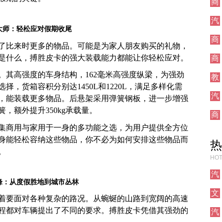
商
业
汽
大师：轻松应对假期收尾
车
商
了比来时更多的物品。可能是为家人朋友购买的礼物，
业
是什么，搏胜皮卡的强大装载能力都能让你轻松应对。
商
业
。其高强度的车身结构，162毫米高强度纵梁，为强劲
教
，货箱容积分别达1450L和1220L，满足多样化需
育
汽
，能装载更多物品。后悬架采用弹簧钢板，进一步增强
车
，额外提升350kg承载量。
商
业
集商用与家用于一身的多功能之选，为用户提供全方位
身能轻松容纳这些物品，你不必为如何安排这些物品而
热
。
HOT
汽
锋：从度假胜地到城市丛林
车
文
着要面对各种复杂的路况。从蜿蜒的山路到宽阔的高速
化
程都对车辆提出了不同的要求。搏胜皮卡凭借其强劲的
汽
车