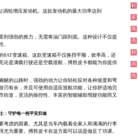
科
四缸涡轮增压发动机。这款发动机的最大功率达到
技
家
居
商
业
受到强劲的推力，无需将油门踩到底。这种设计不仅提
商
性。
业
财
的8AT变速箱。这款变速箱不仅换挡平顺，效率高，还
经
无论是满载行驶还是空载巡航，搏胜皮卡都能为你提供
商
业
商
蜿蜒的山路时，强劲的动力让你轻松应对各种坡度和弯
业
游刃有余，并且可使用自适应巡航功能，让你舒适地完
市街道，灵活的操控性、丰富的智能辅助驾驶功能而又
士：守护每一程平安归途
要考虑的因素。尤其是当车内载着全家人和满满的行李
得尤为重要。搏胜皮卡在这方面可以说是做足了功课。