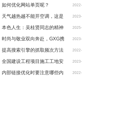
军革命足迹
元 你确定不来看看捷途旅行者
如何优化网站单页呢？
10-03
2022-
吗？
天气越热越不能开空调，这是
01-07
2023-
什么道理？
本色人生：吴桂贤同志的精神
07-27
2025-
遗产与现实启示
时尚与敬业双向奔赴，GXG携
05-02
2023-
手龚俊重塑青年通勤新时尚
提高搜索引擎的抓取频次方法
09-04
2022-
全国建设工程项目施工工地安
01-07
2023-
全生产标准化项目观摩会在蚌
内部链接优化时要注意哪些内
08-01
2022-
医一附院心脑血管中心项目举
容？
01-07
办