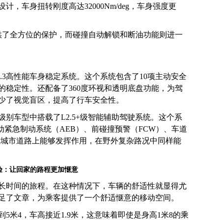
，车身扭转刚度高达32000Nm/deg，车身强度更
供了全方位的保护，而碰撞自动解锁和断油功能则进一
9.3高性能车身稳定系统。这个系统包含了10项主动安全
的稳定性。还配备了360度环视和透明底盘功能，为驾
少了视觉盲区，提高了行车安全性。
别车型中搭载了L2.5+级智能辅助驾驶系统。这个系
自动紧急制动系统（AEB）、前碰撞预警（FCW）、车道
在城市道路上能够发挥作用，在野外复杂路况中同样能
验：让回家的路程更加惬意
长时间的旅程。在这种情况下，车辆的舒适性就显得尤
足了文章，为乘客提供了一个舒适惬意的移动空间。
5米4，车高接近1.9米，这意味着即使是身高1米8的乘