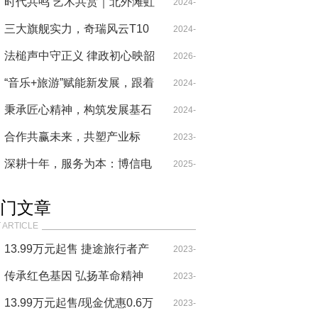
胯！
皮卡让你的十一假期更精彩
时代共鸣 艺术共赏｜北外滩虹
10-24
2024-
口源·717&商界穆桂英 层峯共
三大旗舰实力，奇瑞风云T10
10-24
2024-
聚
全球上市，售价18.99万元起
法槌声中守正义 律政初心映韶
07-30
2026-
华：记上海慧谷律师事务所创
“音乐+旅游”赋能新发展，跟着
08-07
2024-
始人居福恒律师
《瑶族舞曲》走进千年瑶寨！
秉承匠心精神，构筑发展基石
2024-
11-08
合作共赢未来，共塑产业标
10-30
2023-
杆：中国汽车流通协会走进哪
深耕十年，服务为本：博信电
10-20
2025-
吒汽车
器的品牌成长之路
05-20
门文章
 ARTICLE
13.99万元起售 捷途旅行者产
2023-
品力表现很突出！
传承红色基因 弘扬革命精神
09-29
2023-
——韩银山一行寻访牛子龙将
13.99万元起售/现金优惠0.6万
07-29
2023-