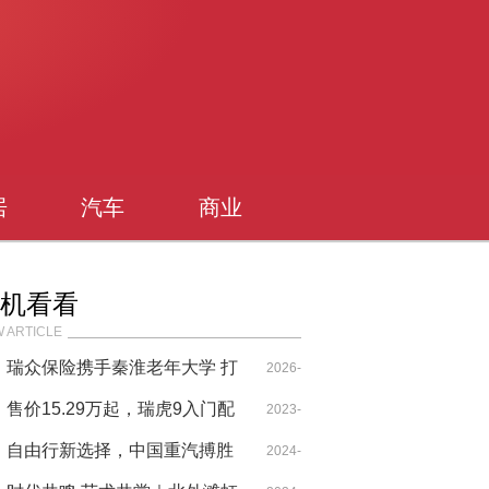
居
汽车
商业
机看看
 ARTICLE
瑞众保险携手秦淮老年大学 打
2026-
造“保险+” 生态赋能新样本
售价15.29万起，瑞虎9入门配
04-03
2023-
置就拉满，合资在它面前也拉
自由行新选择，中国重汽搏胜
10-26
2024-