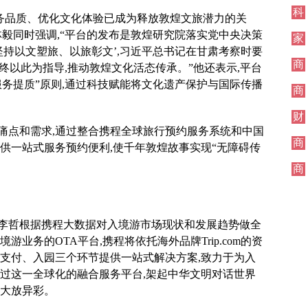
科
服务品质、优化文化体验已成为释放敦煌文旅潜力的关
技
毅同时强调,“平台的发布是敦煌研究院落实党中央决策
家
坚持以文塑旅、以旅彰文’,习近平总书记在甘肃考察时要
居
商
始终以此为指导,推动敦煌文化活态传承。”他还表示,平台
业
务提质”原则,通过科技赋能将文化遗产保护与国际传播
商
业
财
经
痛点和需求,通过整合携程全球旅行预约服务系统和中国
商
供一站式服务预约便利,使千年敦煌故事实现“无障碍传
业
商
业
李哲根据携程大数据对入境游市场现状和发展趋势做全
业务的OTA平台,携程将依托海外品牌Trip.com的资
、支付、入园三个环节提供一站式解决方案,致力于为入
通过这一全球化的融合服务平台,架起中华文明对话世界
上大放异彩。