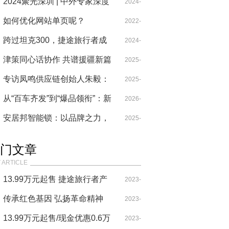
兰公司注册的步骤，芬兰公司
2024聚光深圳 | 中外专家深度
2024-
11-28
有哪些税收
解析游戏赋能文化传承与科技
如何优化网站单页呢？
2022-
11-28
创新发展
跨过坦克300，捷途旅行者成
01-07
2024-
销量黑马
津策同心话协作 共谱援疆新篇
09-22
2025-
章 “万企兴万村”行动考察交流
专访凤鸣供应链创始人朱毅：
2025-
11-27
圆满开展
从千万资产到负债累累，他如
从“百车齐发”到“爆品领衔”：新
07-21
2026-
何再次成功？
日无锡展以高光阵容锁定全场
安居邦智能锁：以品牌之力，
05-09
2025-
焦点
筑就建材行业共赢新生态
05-07
门文章
 ARTICLE
13.99万元起售 捷途旅行者产
2023-
品力表现很突出！
传承红色基因 弘扬革命精神
09-29
2023-
——韩银山一行寻访牛子龙将
13.99万元起售/现金优惠0.6万
07-29
2023-