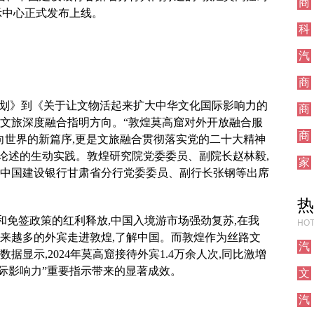
商
示中心正式发布上线。
业
科
技
汽
车
商
业
展规划》到《关于让文物活起来扩大中华文化国际影响力的
商
为文旅深度融合指明方向。“敦煌莫高窟对外开放融合服
业
商
向世界的新篇序,更是文旅融合贯彻落实党的二十大精神
业
论述的生动实践。敦煌研究院党委委员、副院长赵林毅,
家
,中国建设银行甘肃省分行党委委员、副行长张钢等出席
居
热
和免签政策的红利释放,中国入境游市场强劲复苏,在我
HOT
越来越多的外宾走进敦煌,了解中国。而敦煌作为丝路文
汽
据显示,2024年莫高窟接待外宾1.4万余人次,同比激增
车
国际影响力”重要指示带来的显著成效。
文
化
汽
车