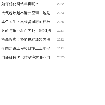
军革命足迹
元 你确定不来看看捷途旅行者
如何优化网站单页呢？
10-03
2022-
吗？
天气越热越不能开空调，这是
01-07
2023-
什么道理？
本色人生：吴桂贤同志的精神
07-27
2025-
遗产与现实启示
时尚与敬业双向奔赴，GXG携
05-02
2023-
手龚俊重塑青年通勤新时尚
提高搜索引擎的抓取频次方法
09-04
2022-
全国建设工程项目施工工地安
01-07
2023-
全生产标准化项目观摩会在蚌
内部链接优化时要注意哪些内
08-01
2022-
医一附院心脑血管中心项目举
容？
01-07
办