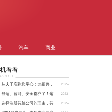
居
汽车
商业
机看看
 ARTICLE
从夫子庙到您掌心：龙福兴，
2025-
让地道南京味“飞”得更远
舒适、智能、安全都齐了！这
07-31
2023-
波哪吒X赢在大气层
选择注册芬兰公司的理由，芬
10-23
2025-