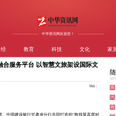
中华资讯网欢迎您！
财经
教育
科技
文化
家
融合服务平台 以智慧文旅架设国际文
随
NEW
TAG：
商
业
汽
车
商
业
集团、中国建设银行甘肃省分行共同打造的“敦煌莫高窟对