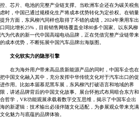
控、芯片、电池的完整产业链支撑。当欧洲车企还在为碳关税焦
虑时，中国已通过规模化生产将成本优势转化为定价权。在销量
提升方面，东风柳汽同样也取得了不错的成绩，2024年乘用车出
口同比增长25%，目前销售网络覆盖全球80多个国家。以东风柳
汽为代表的新一代中国高端电动品牌，正在凭借完整产业链带来
的成本优势，不断拓展中国汽车品牌出海版图。
文化软实力的隐形引擎
在为海外用户带来高品质新能源产品的同时，中国车企也在
把中国文化融入其中，充分发挥中华传统文化对于汽车出口的促
进作用。比如本届慕尼黑车展，东风柳汽打破语言和地域的界
限，讲述品牌背后的中国文化故事。展台怀抱式布局暗合东方和
合哲学，VR功能观展承载着数字交互思维，揭示了中国车企出
海的新逻辑：技术输出必须伴随文化适配，为参展观众带来充满
文化魅力与底蕴的品牌体验。