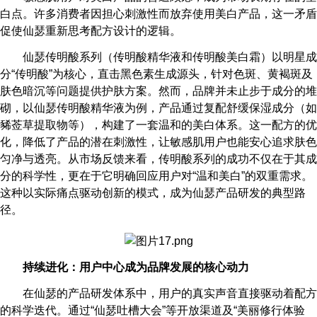
白点。许多消费者因担心刺激性而放弃使用美白产品，这一矛盾
促使仙瑟重新思考配方设计的逻辑。
仙瑟传明酸系列（传明酸精华液和传明酸美白霜）以明星成
分“传明酸”为核心，直击黑色素生成源头，针对色斑、黄褐斑及
肤色暗沉等问题提供护肤方案。然而，品牌并未止步于成分的堆
砌，以仙瑟传明酸精华液为例，产品通过复配舒缓保湿成分（如
豨莶草提取物等），构建了一套温和的美白体系。这一配方的优
化，降低了产品的潜在刺激性，让敏感肌用户也能安心追求肤色
匀净与透亮。从市场反馈来看，传明酸系列的成功不仅在于其成
分的科学性，更在于它明确回应用户对“温和美白”的双重需求。
这种以实际痛点驱动创新的模式，成为仙瑟产品研发的典型路
径。
持续进化：用户中心成为品牌发展的核心动力
在仙瑟的产品研发体系中，用户的真实声音直接驱动着配方
的科学迭代。通过“仙瑟吐槽大会”等开放渠道及“美丽修行体验